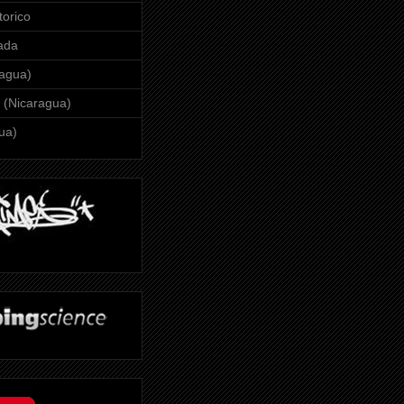
orico
ada
ragua)
(Nicaragua)
ua)