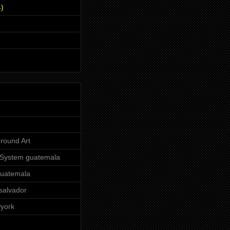
)
round Art
dSystem guatemala
guatemala
salvador
york