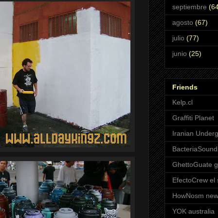
septiembre
(64
agosto
(67)
julio
(77)
junio
(25)
Friends
Kelp.cl
Graffiti Planet
Iranian Underg
BacteriaSoun
GhettoGuate 
EfectoCrew el 
HowNosm new
YOK australia