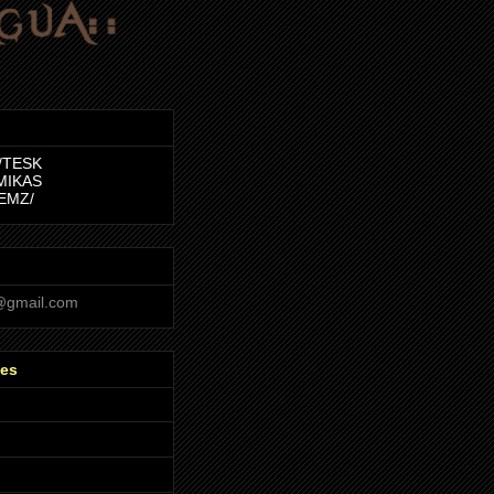
/TESK
MIKAS
EMZ/
@gmail.com
ves