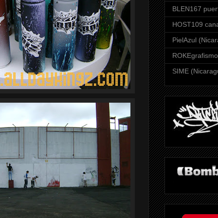
BLEN167 puert
HOST109 can
PielAzul (Nica
ROKEgrafismo 
SIME (Nicarag