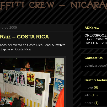
bre de 2009
ADKcrew
OREK/SPOOZ
Raiz -- COSTA RICA
LAYZIE/SIME/
CASOTRES/G
ltados del evento en Costa Rica...casi 50 writers
 Zapote en Costa Rica....
Contact Us
adknicaragua
Graffiti Archi
mayo
(6)
julio
(13)
enero
(1)